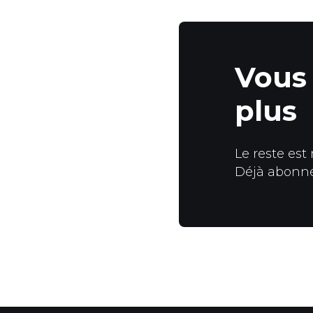
Vous 
plus
Le reste est
Déjà abonn