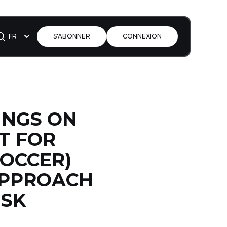
FR
S'ABONNER
CONNEXION
INGS ON
T FOR
SOCCER)
APPROACH
ISK