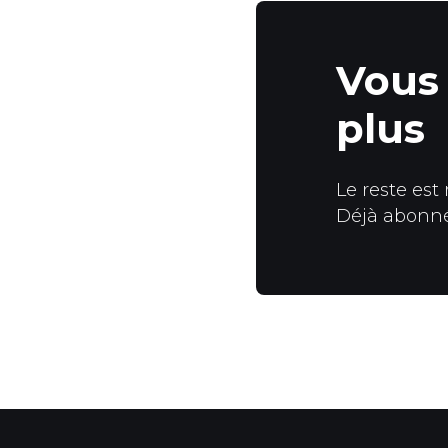
Vous 
plus
Le reste est
Déjà abonn