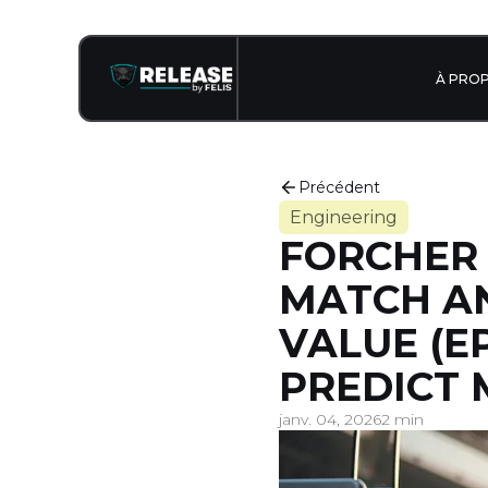
À PRO
Précédent
Engineering
FORCHER E
MATCH AN
VALUE (E
PREDICT 
janv. 04, 2026
2 min