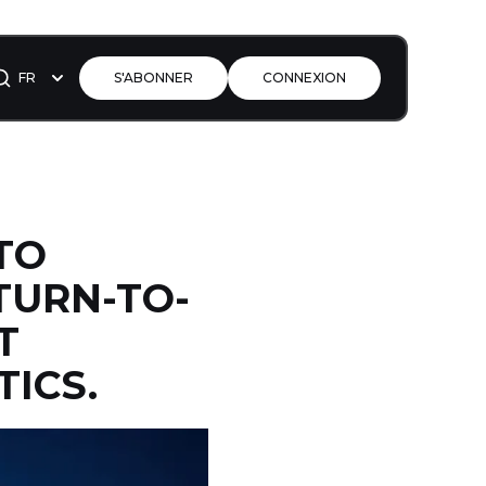
FR
S'ABONNER
CONNEXION
TO
TURN-TO-
T
ICS.