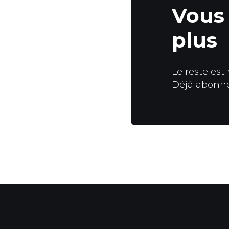
Vous 
plus
Le reste est
Déjà abonn