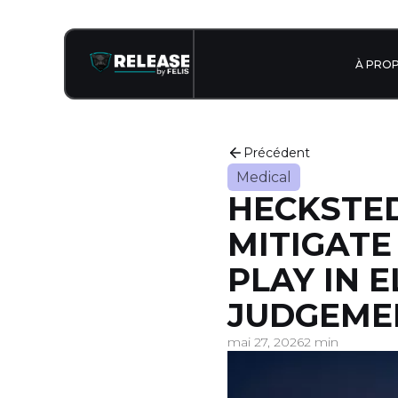
À PRO
Précédent
Medical
HECKSTED
MITIGATE
PLAY IN 
JUDGEMEN
mai 27, 2026
2 min