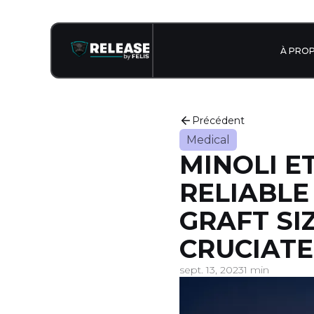
À PRO
Précédent
Medical
MINOLI ET
RELIABL
GRAFT SI
CRUCIATE
sept. 13, 2023
1 min