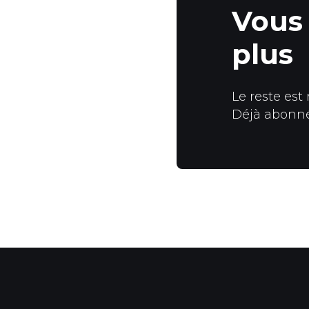
Vous 
plus
Le reste est
Déjà abonn