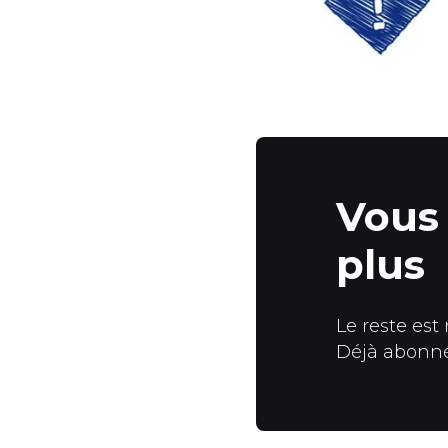
Vous 
plus
Le reste est
Déjà abonn