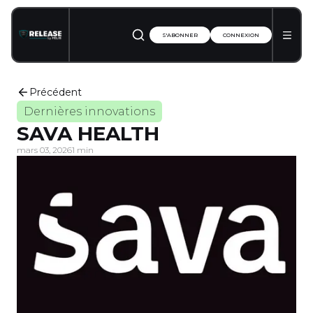
S'ABONNER
CONNEXION
Précédent
Dernières innovations
SAVA HEALTH
mars 03, 2026
1 min