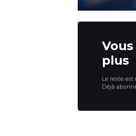
Vous 
plus
Le reste est
Déjà abonn