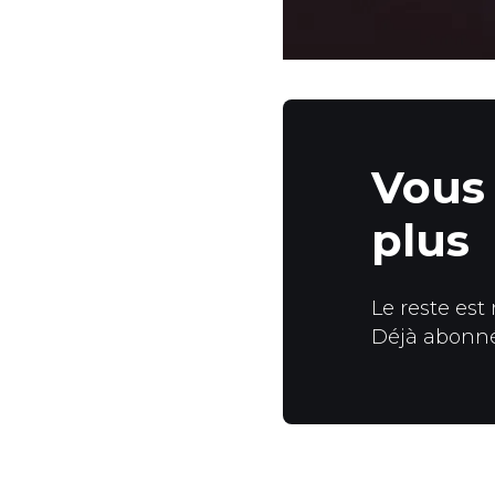
Vous 
plus
Le reste est
Déjà abonn