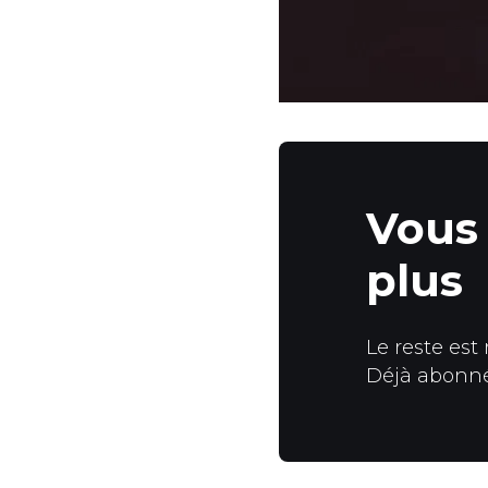
Vous 
plus
Le reste est
Déjà abonn