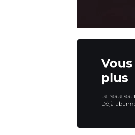
Vous 
plus
Le reste est
Déjà abonn