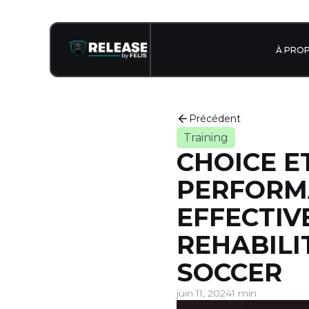
À PRO
Précédent
Training
CHOICE ET
PERFORM
EFFECTIV
REHABILI
SOCCER
juin 11, 2024
1 min