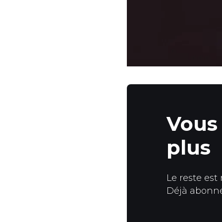
Vous 
plus
Le reste est
Déjà abonn