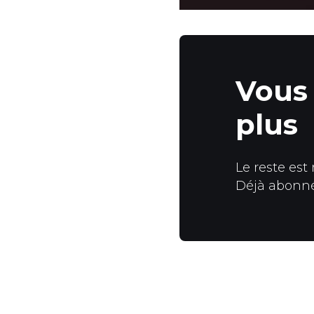
Vous 
plus
Le reste est
Déjà abonn