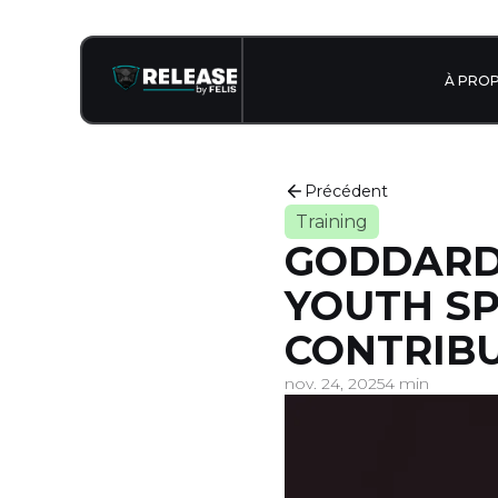
À PRO
Précédent
Training
GODDARD 
YOUTH SP
CONTRIB
nov. 24, 2025
4 min