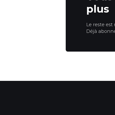
plus
Le reste est
Déjà abonn