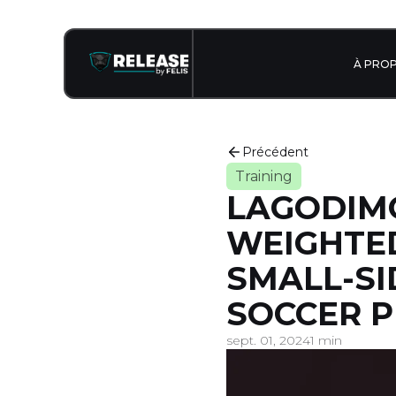
À PRO
Précédent
Training
LAGODIMO
WEIGHTED
SMALL-SI
SOCCER 
sept. 01, 2024
1 min