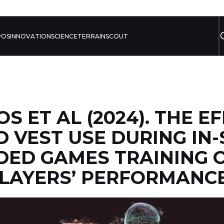
POS
INNOVATION
SCIENCE
TERRAIN
SCOUT
S ET AL (2024). THE E
 VEST USE DURING IN-
DED GAMES TRAINING 
PLAYERS’ PERFORMANC