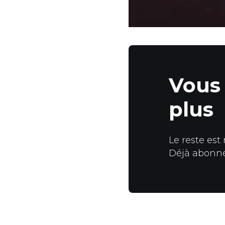
Vous 
plus
Le reste est
Déjà abonn