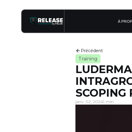
À PRO
Précédent
Training
LUDERMAN
INTRAGRO
SCOPING 
janv. 02, 2024
1 min