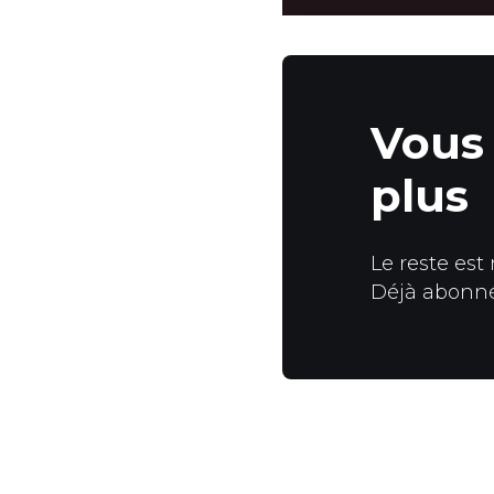
Vous 
plus
Le reste est
Déjà abonn