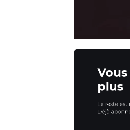
Vous 
plus
Le reste est
Déjà abonn