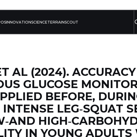
POS
INNOVATION
SCIENCE
TERRAIN
SCOUT
T AL (2024). ACCURACY
OUS GLUCOSE MONITOR
PPLIED BEFORE, DURIN
 INTENSE LEG‐SQUAT S
W‐AND HIGH‐CARBOHY
LITY IN YOUNG ADULTS