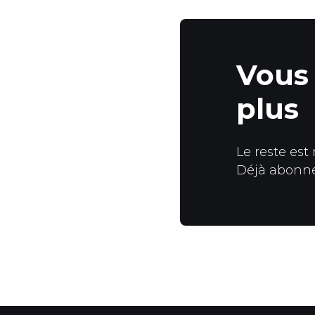
Vous 
plus
Le reste est
Déjà abonn