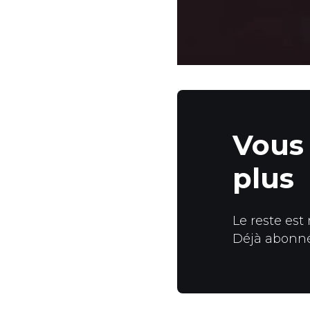
Vous 
plus
Le reste est
Déjà abonn