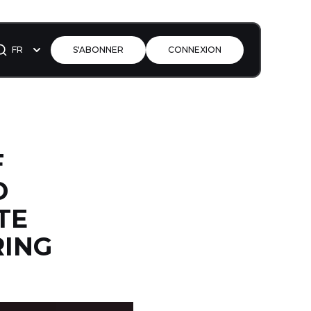
FR
S'ABONNER
CONNEXION
F
D
TE
RING