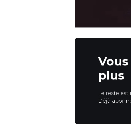
Vous 
plus
Le reste est
Déjà abonn