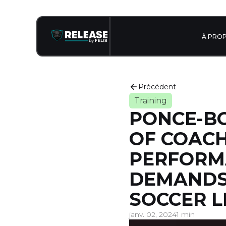
À PRO
Précédent
Training
PONCE-BO
OF COACH
PERFORM
DEMANDS 
SOCCER L
janv. 02, 2024
1 min