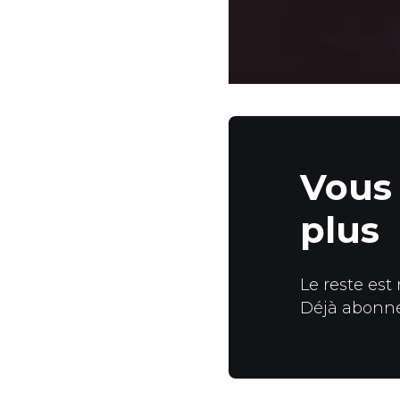
Vous 
plus
Le reste est
Déjà abonn