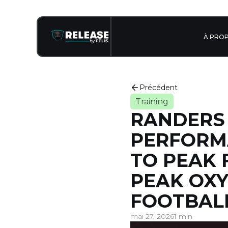
À PRO
Précédent
Training
RANDERS 
PERFORM
TO PEAK 
PEAK OXY
FOOTBAL
mai 27, 2026
1 min