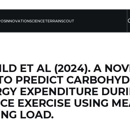
POS
INNOVATION
SCIENCE
TERRAIN
SCOUT
D ET AL (2024). A NOV
TO PREDICT CARBOHY
GY EXPENDITURE DUR
E EXERCISE USING M
ING LOAD.