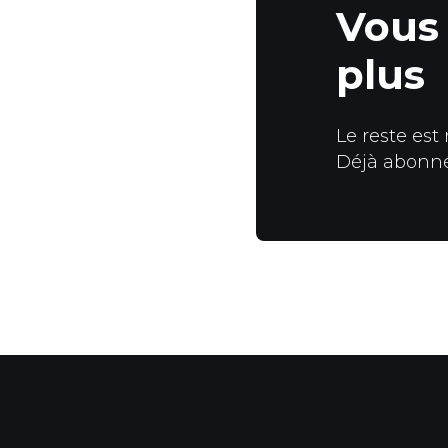
Vous 
plus
Le reste est
Déjà abonn