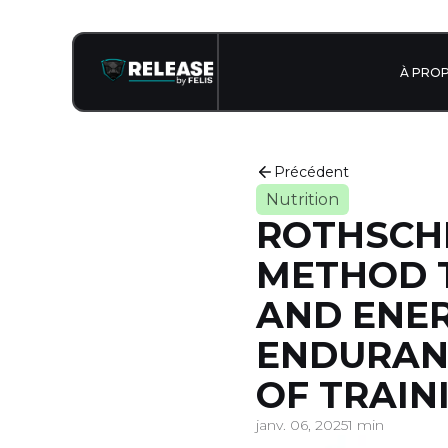
À PRO
Précédent
Nutrition
ROTHSCHIL
METHOD 
AND ENER
ENDURANC
OF TRAIN
janv. 06, 2025
1 min