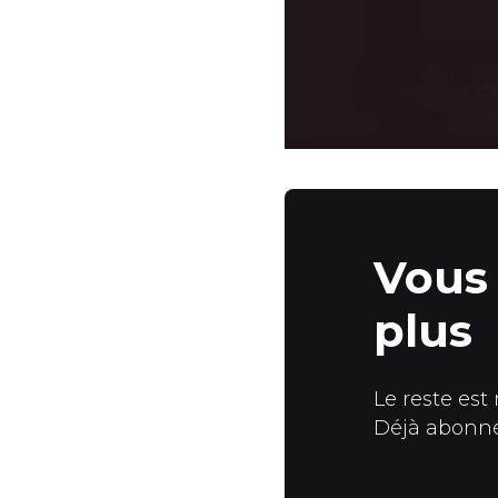
Vous 
plus
Le reste est
Déjà abonn