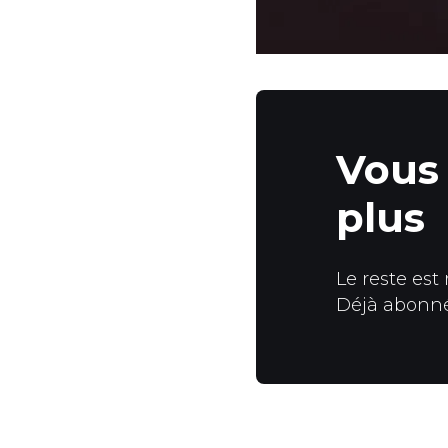
Vous 
plus
Le reste est
Déjà abonn