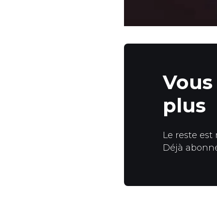
Vous 
plus
Le reste est
Déjà abonn