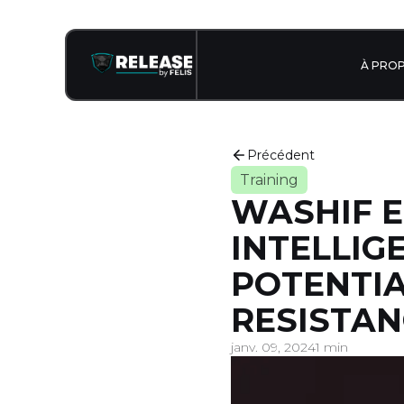
À PRO
Précédent
Training
WASHIF ET
INTELLIG
POTENTIA
RESISTAN
janv. 09, 2024
1 min