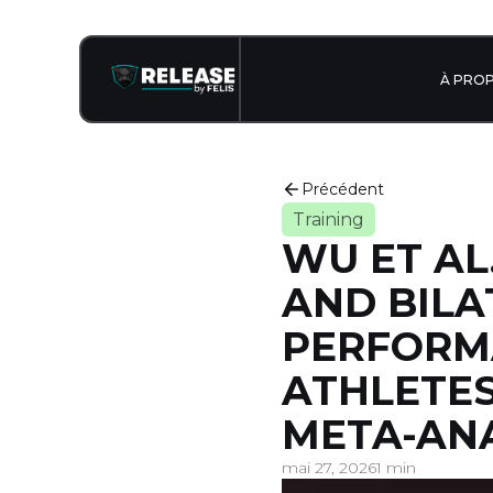
À PRO
Précédent
Training
WU ET AL.
AND BILA
PERFORM
ATHLETES
META-ANA
mai 27, 2026
1 min