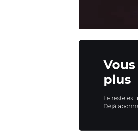
Vous 
plus
Le reste est
Déjà abonn